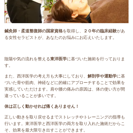
鍼灸師・柔道整復師の国家資格
を取得し、
２０年の臨床経験
があ
る女性セラピストが、あなたのお悩みにお応えいたします。
陰陽や気の流れを整える
東洋医学
に基づいた施術を行っておりま
す。
また、西洋医学の考え方も大事にしており、
解剖学や運動学
に基
づいた骨や筋肉、神経などに的確にアプローチすることで効果を
実感していただけます。肩や腰の痛みの原因は、体の使い方が間
違っていることが多いです。
体は正しく動かせれば痛くありません！
正しい動きを取り戻せるまでストレッチやトレーニングの指導も
行います。東洋医学と西洋医学の両方を取り入れた施術だからこ
そ、効果を最大限引き出すことができます。