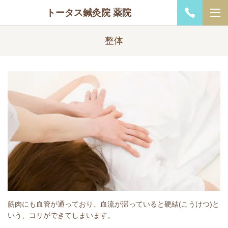
トータス鍼灸院 薬院
整体
筋肉にも血管が通っており、血流が滞っていると硬結(こうけつ)と
いう、コリができてしまいます。