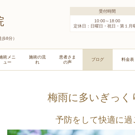
受付時間
院
10:00～18:00
定休日：日曜日・祝日・第１月
徒歩8分）
施術メニ
施術の流
患者さま
ブログ
料金表
ュー
れ
の声
梅雨に多いぎっく
予防をして快適に過