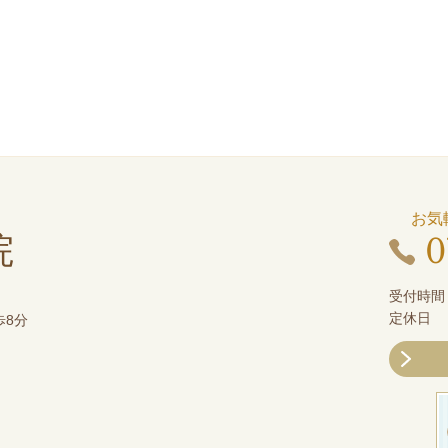
お気
0
院
受付時間：1
定休日 
歩8分